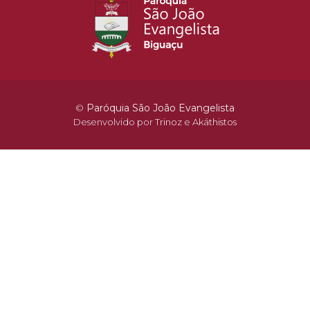
©
Paróquia São João Evangelista
Desenvolvido por
Trinoz
e
Akáthistos