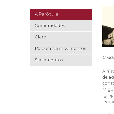
A Paróquia
Comunidades
Clero
Pastorais e movimentos
Criad
Sacramentos
A his
de ag
const
Migue
igrej
Do
mi