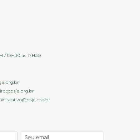
2H / 13H30 às 17H30
je.org.br
iro@psje.org.br
inistrativo@psje.org.br