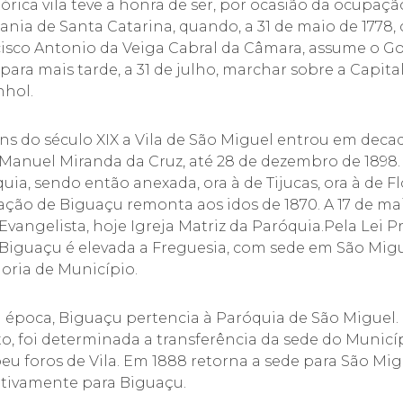
tórica vila teve a honra de ser, por ocasião da ocupaç
ania de Santa Catarina, quando, a 31 de maio de 1778, 
isco Antonio da Veiga Cabral da Câmara, assume o Gov
 para mais tarde, a 31 de julho, marchar sobre a Capit
nhol.
ins do século XIX a Vila de São Miguel entrou em decad
 Manuel Miranda da Cruz, até 28 de dezembro de 1898.
uia, sendo então anexada, ora à de Tijucas, ora à de F
ção de Biguaçu remonta aos idos de 1870. A 17 de mai
Evangelista, hoje Igreja Matriz da Paróquia.Pela Lei Pro
 Biguaçu é elevada a Freguesia, com sede em São Migue
oria de Município.
a épo
ca, Biguaçu pertencia à Paróquia de São Miguel. E
o, foi determinada a transferência da sede do Municí
eu foros de Vila. Em 1888 retorna a sede para São Migu
itivamente para Biguaçu.