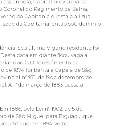
ão espanhola, Capital provisória da
o C
oronel do Regimento da Bahia,
erno da Capitania e instala ali sua
al, sede da Capitania, então sob domínio
ência. Seu último Vigário residente foi
 Desta data em diante ficou vaga a
lorianópolis.O florescimento da
o de 1874 foi benta a Capela de São
vincial nº 971, de 19
de dezembro de
l. A 1º de março de 1883 passa à
m 1886, pela Lei nº 1902, de 5 de
pio de São Miguel para Biguaçu, que
el, até que, em 1894, voltou