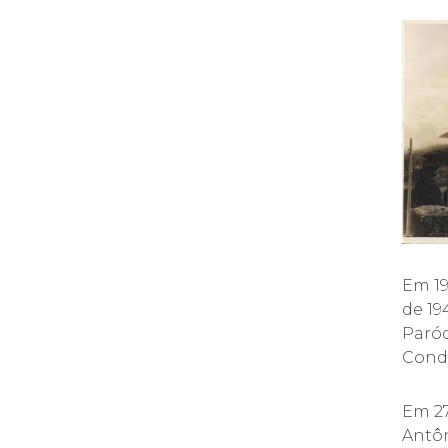
Em 19
de 19
Paróq
Condl
Em 27
Antôn