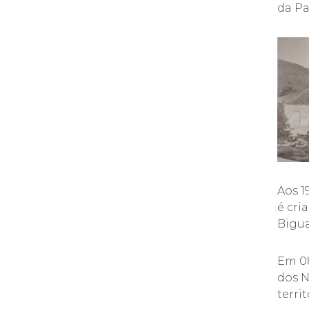
da Pa
Aos 1
é cri
Bigu
Em 08
dos 
terri