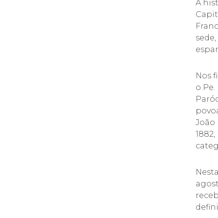
A his
Capit
Franc
sede,
espa
Nos f
o Pe.
Paróq
povoa
João 
1882,
categ
Nest
agost
receb
defin