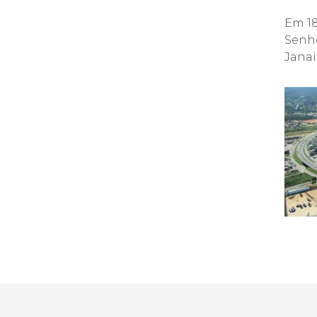
Em 18
Senho
Janai